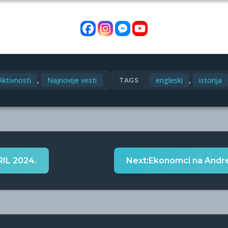
Aktivnosti
,
Najnovije vesti
engleski
,
istorija
TAGS
RIL 2024.
Next:
Ekonomci na Andrev