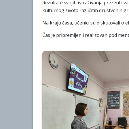
Rezultate svojih istraživanja prezentova
kulturnog života različitih društvenih gr
Na kraju časa, učenici su diskutovali o
Čas je pripremljen i realizovan pod ment