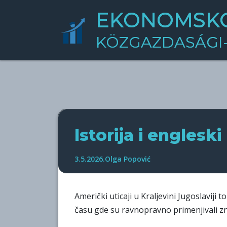
Skip
EKONOMSKO
to
content
KÖZGAZDASÁGI-
Istorija i englesk
3.5.2026.
Olga Popović
Američki uticaji u Kraljevini Jugoslavi
času gde su ravnopravno primenjivali z