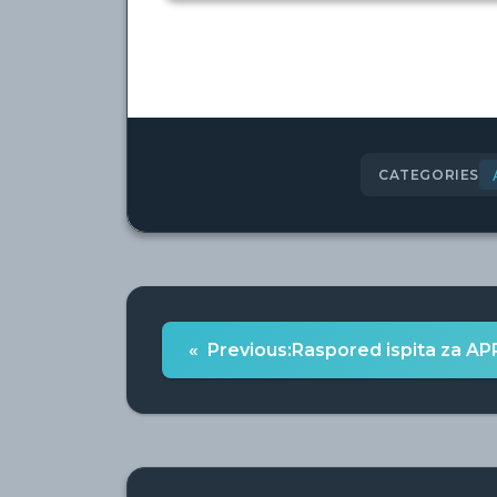
CATEGORIES
Post
Previous:
Raspored ispita za AP
navigation