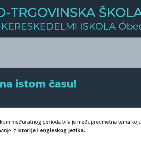
-TRGOVINSKA ŠKOLA 
KERESKEDELMI ISKOLA Óbe
i na istom času!
ji tokom međuratnog perioda bila je međupredmetna tema koju
nanje iz
istorije i engleskog jezika.