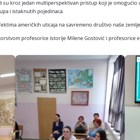
li su kroz jedan multiperspektivan pristup koji je omogućio u
upa i istaknutih pojedinaca.
 efektima američkih uticaja na savremeno društvo naše zemlje
orstvom profesorice istorije Milene Gostović i profesorice e