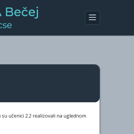
Bečej
cse
 su učenici 2.2 realizovali na uglednom