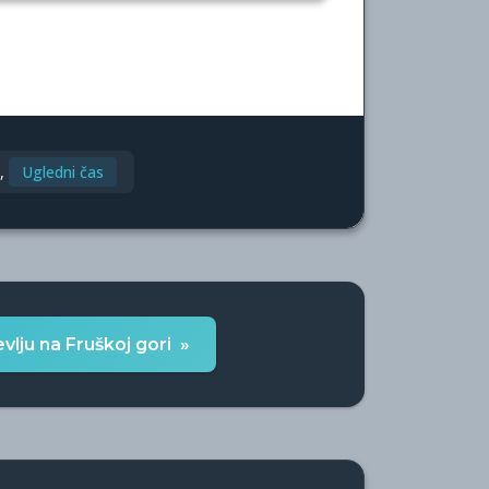
,
Ugledni čas
lju na Fruškoj gori