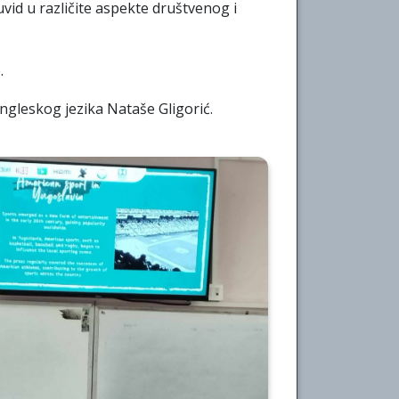
vid u različite aspekte društvenog i
.
ngleskog jezika Nataše Gligorić.